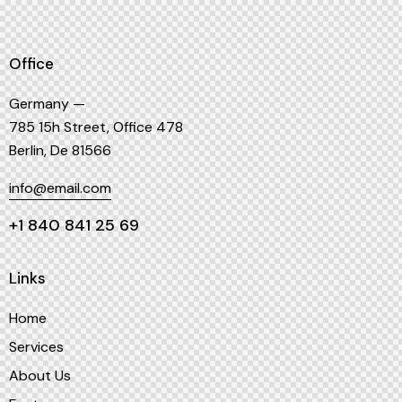
Office
Germany —
785 15h Street, Office 478
Berlin, De 81566
info@email.com
+1 840 841 25 69
Links
Home
Services
About Us