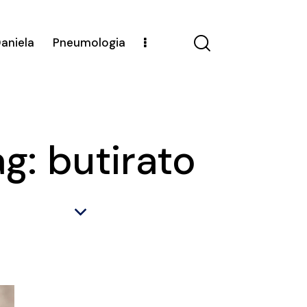
Daniela
Pneumologia
g: butirato