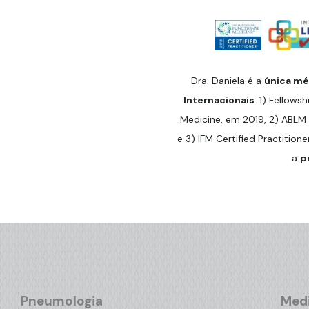
Dra. Daniela é a
única méd
Internacionais
: 1) Fellowsh
Medicine, em 2019, 2) ABLM 
e 3) IFM Certified Practitione
a
p
Pneumologia
Medi