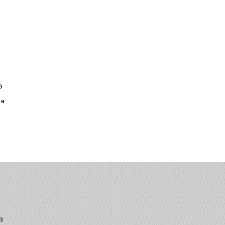
9
da
a