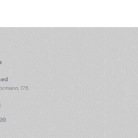
a
med
ormann, 175
C
499