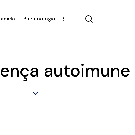
Daniela
Pneumologia
oença autoimune