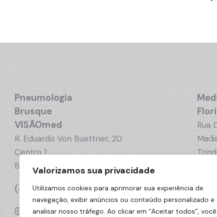
Pneumologia
Medi
Brusque
Flor
VISÃOmed
Rua 
R. Eduardo Von Buettner, 20
Madis
Centro 1
Trin
Brusque | SC
Flori
Valorizamos sua privacidade
(47) 3355.9967
(48)
Utilizamos cookies para aprimorar sua experiência de
navegação, exibir anúncios ou conteúdo personalizado e
analisar nosso tráfego. Ao clicar em “Aceitar todos”, você