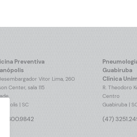
cina Preventiva
Pneumologi
ianópolis
Guabiruba
Clínica Uni
Desembargador Vitor Lima, 260
on Center, sala 115
R. Theodoro K
dade
Centro
anopolis | SC
Guabiruba | S
 99600.9842
(47) 3251.2