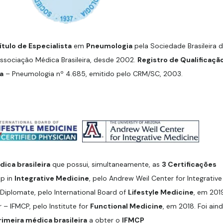
ítulo de Especialista
em
Pneumologia
pela Sociedade Brasileira 
Associação Médica Brasileira, desde 2002.
Registro de Qualificaçã
a
– Pneumologia nº 4.685, emitido pelo CRM/SC, 2003.
ica brasileira
que possui, simultaneamente, as
3 Certificações
ip in
Integrative Medicine
, pelo Andrew Weil Center for Integrative
Diplomate, pelo International Board of
Lifestyle Medicine
, em 201
r – IFMCP, pelo Institute for
Functional Medicine
, em 2018. Foi ain
rimeira médica brasileira
a obter o
IFMCP