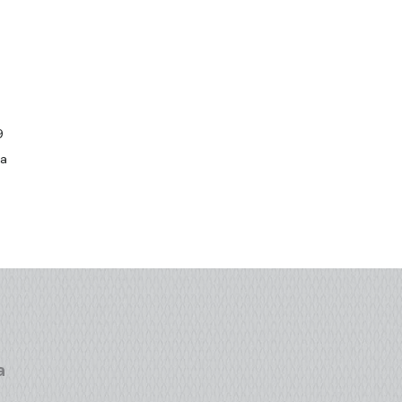
9
da
a