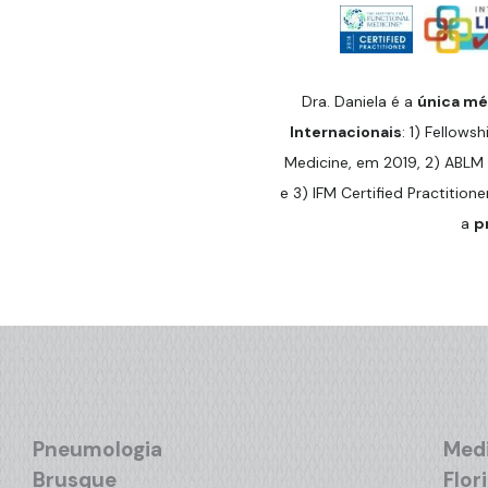
Dra. Daniela é a
única méd
Internacionais
: 1) Fellowsh
Medicine, em 2019, 2) ABLM 
e 3) IFM Certified Practitione
a
p
Pneumologia
Medi
Brusque
Flor