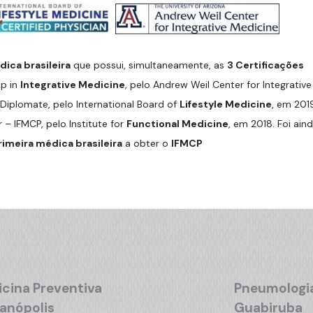
ica brasileira
que possui, simultaneamente, as
3 Certificações
ip in
Integrative Medicine
, pelo Andrew Weil Center for Integrative
Diplomate, pelo International Board of
Lifestyle Medicine
, em 201
r – IFMCP, pelo Institute for
Functional Medicine
, em 2018. Foi ain
rimeira médica brasileira
a obter o
IFMCP
cina Preventiva
Pneumologi
ianópolis
Guabiruba