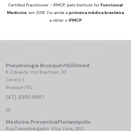
Certified Practitioner – IFMCP, pelo Institute for
Functional
Medicine
, em 2018. Foi ainda a
primeira médica brasileira
a obter o
IFMCP
Pneumologia
Brusque
VISÃOmed
R. Eduardo Von Buettner, 20
Centro 1
Brusque | SC
(47) 3355.9967
Medicina Preventiva
Florianópolis
Rua Desembargador Vitor Lima, 260