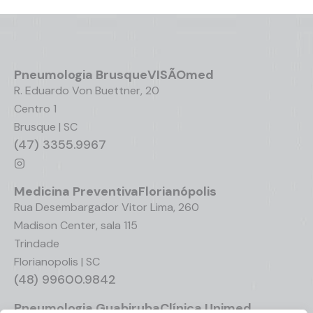
Pneumologia
Brusque
VISÃOmed
R. Eduardo Von Buettner, 20
Centro 1
Brusque | SC
(47) 3355.9967
Medicina Preventiva
Florianópolis
Rua Desembargador Vitor Lima, 260
Madison Center, sala 115
Trindade
Florianopolis | SC
(48) 99600.9842
Pneumologia
Guabiruba
Clínica Unimed