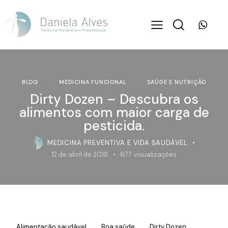
BLOG
MEDICINA FUNCIONAL
SAÚDE E NUTRIÇÃO
Dirty Dozen – Descubra os
alimentos com maior carga de
pesticida.
MEDICINA PREVENTIVA E VIDA SAUDÁVEL
12 de abril de 2018
677
visualizações
Alimentação saudável
Boa saúde
Dirty Dozen