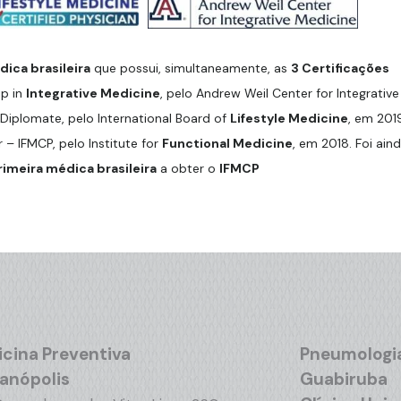
ica brasileira
que possui, simultaneamente, as
3 Certificações
ip in
Integrative Medicine
, pelo Andrew Weil Center for Integrative
Diplomate, pelo International Board of
Lifestyle Medicine
, em 201
r – IFMCP, pelo Institute for
Functional Medicine
, em 2018. Foi ain
rimeira médica brasileira
a obter o
IFMCP
cina Preventiva
Pneumologi
ianópolis
Guabiruba