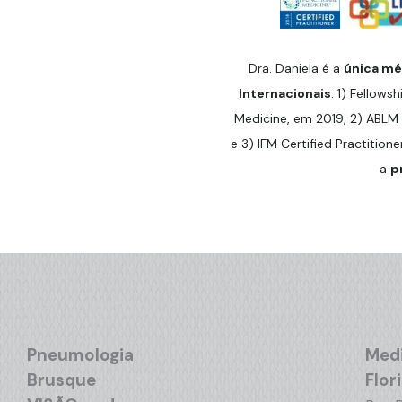
Dra. Daniela é a
única méd
Internacionais
: 1) Fellowsh
Medicine, em 2019, 2) ABLM 
e 3) IFM Certified Practitione
a
p
Pneumologia
Medi
Brusque
Flor