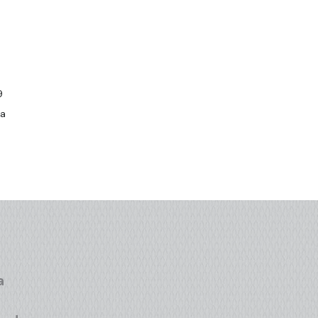
9
da
a