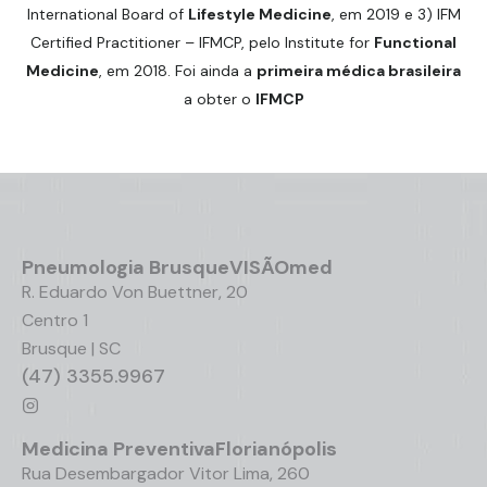
International Board of
Lifestyle Medicine
, em 2019 e 3) IFM
Certified Practitioner – IFMCP, pelo Institute for
Functional
Medicine
, em 2018. Foi ainda a
primeira médica brasileira
a obter o
IFMCP
Pneumologia
Brusque
VISÃOmed
R. Eduardo Von Buettner, 20
Centro 1
Brusque | SC
(47) 3355.9967
Medicina Preventiva
Florianópolis
Rua Desembargador Vitor Lima, 260