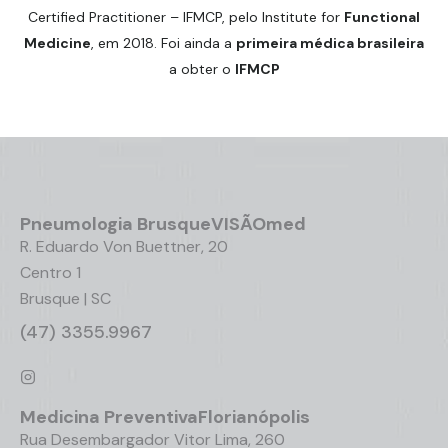
Certified Practitioner – IFMCP, pelo Institute for
Functional
Medicine
, em 2018. Foi ainda a
primeira médica brasileira
a obter o
IFMCP
Pneumologia
Brusque
VISÃOmed
R. Eduardo Von Buettner, 20
Centro 1
Brusque | SC
(47) 3355.9967
Medicina Preventiva
Florianópolis
Rua Desembargador Vitor Lima, 260