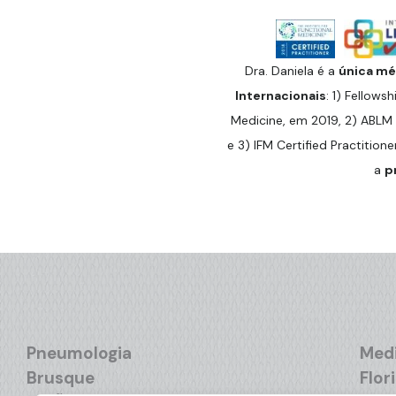
Dra. Daniela é a
única méd
Internacionais
: 1) Fellowsh
Medicine, em 2019, 2) ABLM 
e 3) IFM Certified Practitione
a
p
Pneumologia
Medi
Brusque
Flor