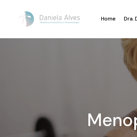
Home
Dra. 
Menop