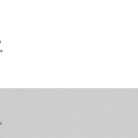
9
da
a