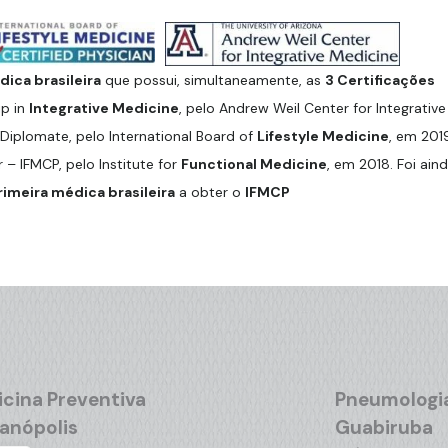
ica brasileira
que possui, simultaneamente, as
3 Certificações
ip in
Integrative Medicine
, pelo Andrew Weil Center for Integrative
Diplomate, pelo International Board of
Lifestyle Medicine
, em 201
r – IFMCP, pelo Institute for
Functional Medicine
, em 2018. Foi ain
rimeira médica brasileira
a obter o
IFMCP
cina Preventiva
Pneumologi
ianópolis
Guabiruba