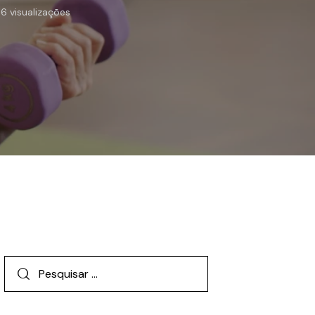
66
visualizações