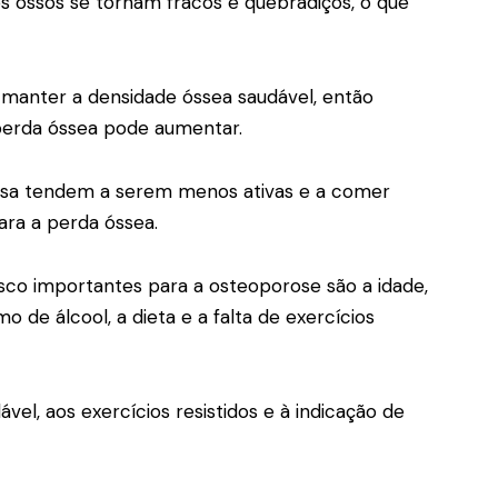
 ossos se tornam fracos e quebradiços, o que
 manter a densidade óssea saudável, então
 perda óssea pode aumentar.
usa tendem a serem menos ativas e a comer
ra a perda óssea.
sco importantes para a osteoporose são a idade,
mo de álcool, a dieta e a falta de exercícios
ável
, aos exercícios resistidos e à indicação de