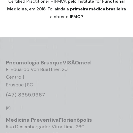
Certified Practitioner – IFMCP, pelo Institute for
Functional
Medicine
, em 2018. Foi ainda a
primeira médica brasileira
a obter o
IFMCP
Pneumologia
Brusque
VISÃOmed
R. Eduardo Von Buettner, 20
Centro 1
Brusque | SC
(47) 3355.9967
Medicina Preventiva
Florianópolis
Rua Desembargador Vitor Lima, 260