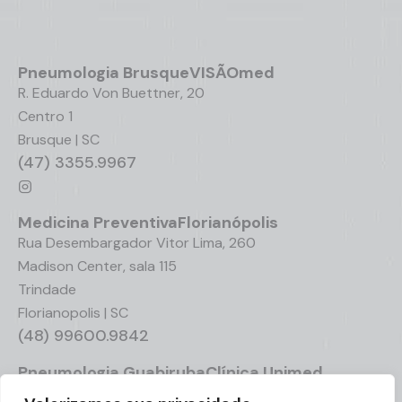
Pneumologia
Brusque
VISÃOmed
R. Eduardo Von Buettner, 20
Centro 1
Brusque | SC
(47) 3355.9967
Medicina Preventiva
Florianópolis
Rua Desembargador Vitor Lima, 260
Madison Center, sala 115
Trindade
Florianopolis | SC
(48) 99600.9842
Pneumologia
Guabiruba
Clínica Unimed
R. Theodoro Kormann, 175